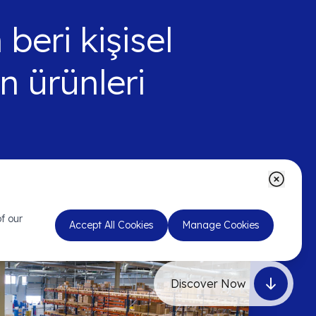
beri kişisel
en ürünleri
f our
Accept All Cookies
Manage Cookies
Discover Now