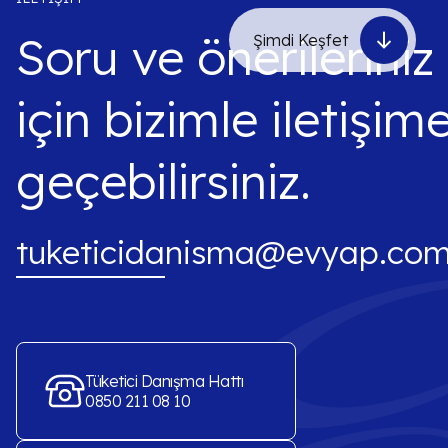
Soru ve önerileriniz
Şimdi Keşfet
için bizimle iletişim
geçebilirsiniz.
tuketicidanisma@evyap.com
Tüketici Danışma Hattı
0850 211 08 10