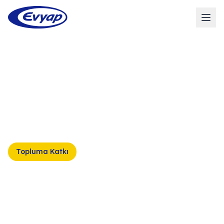
Anasayfa
/
Sürdürülebilirlik
/
Sosyal
Sürdürülebilirlik
/
Topluma Katkı
/
Evyap İbrahim Hakkı Fen
Lisesi
Topluma Katkı
Evyap İbrahim Hakkı
Fen Lisesi